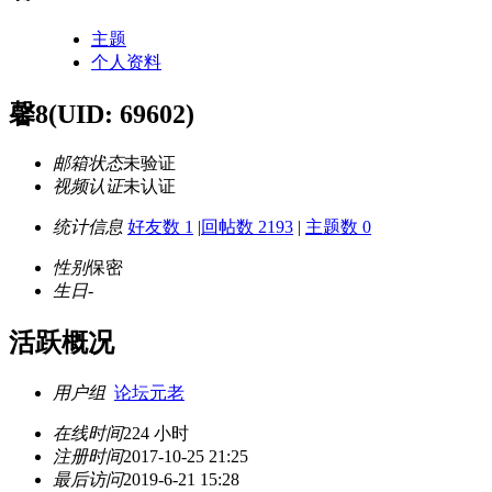
主题
个人资料
馨8
(UID: 69602)
邮箱状态
未验证
视频认证
未认证
统计信息
好友数 1
|
回帖数 2193
|
主题数 0
性别
保密
生日
-
活跃概况
用户组
论坛元老
在线时间
224 小时
注册时间
2017-10-25 21:25
最后访问
2019-6-21 15:28