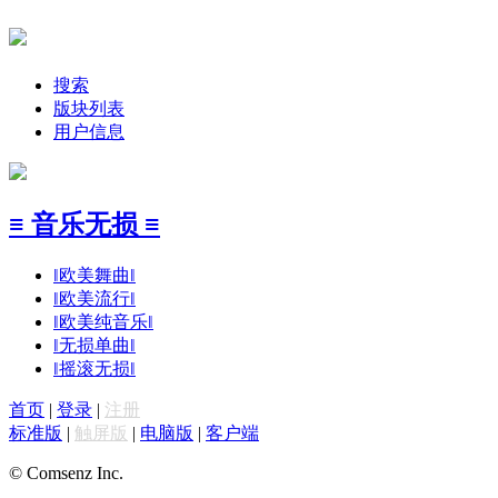
搜索
版块列表
用户信息
≡ 音乐无损 ≡
‖欧美舞曲‖
‖欧美流行‖
‖欧美纯音乐‖
‖无损单曲‖
‖摇滚无损‖
首页
|
登录
|
注册
标准版
|
触屏版
|
电脑版
|
客户端
© Comsenz Inc.