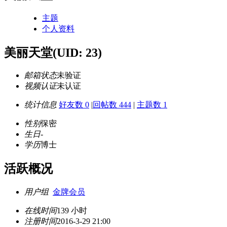
主题
个人资料
美丽天堂
(UID: 23)
邮箱状态
未验证
视频认证
未认证
统计信息
好友数 0
|
回帖数 444
|
主题数 1
性别
保密
生日
-
学历
博士
活跃概况
用户组
金牌会员
在线时间
139 小时
注册时间
2016-3-29 21:00