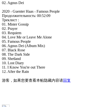
02. Agnus Dei
2020 - Guenter Haas - Famous People
Продолжительность: 00:52:09
Треклист :
01. Mister Gossip
02. Prayer
03. Requiem
04. Love Me or Leave Me Alone
05. Famous People
06. Agnus Dei (Album Mix)
07. Black Rose
08. The Dark Side
09. Shetland
10. Lost Diary
11. I Know You're out There
12. After the Rain
游客，如果您要查看本帖隐藏内容请
回复