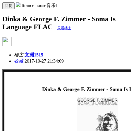
‖trance house音乐‖
回复
Dinka & George F. Zimmer - Soma Is
Language FLAC
只看楼主
楼主
文淵1515
收藏
2017-10-27 21:34:09
Dinka & George F. Zimmer - Soma Is