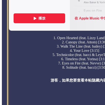
1. Open Hearted (feat. Lizzy Land)
2. Canopy (feat. Attom) [3:3
3. Walk The Line (feat. bailey) [
4. Your Love [3:15]
5. Technicolor (feat. bacci & LeyeT
6. Timeless (feat. Yorina) [3:1
7. Eyes on Fire (feat. Nevve) [3
8. Solitude (feat. bacci) [3:5
游客，如果您要查看本帖隐藏内