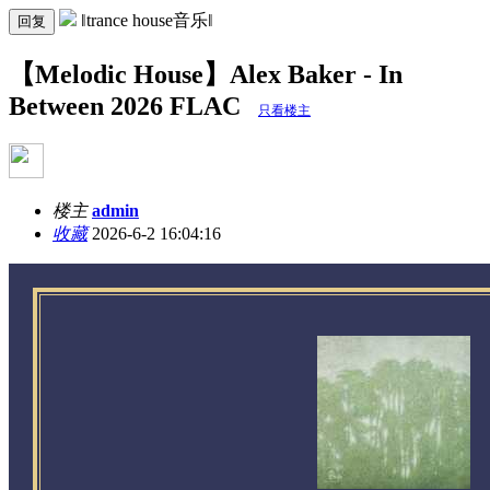
‖trance house音乐‖
回复
【Melodic House】Alex Baker - In
Between 2026 FLAC
只看楼主
楼主
admin
收藏
2026-6-2 16:04:16