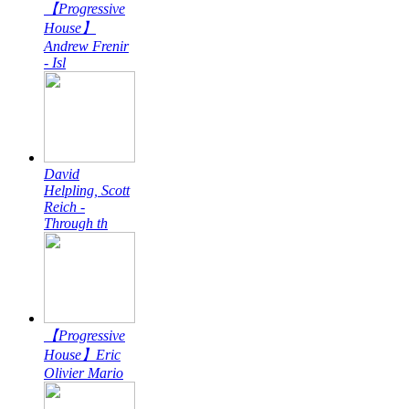
【Progressive
House】
Andrew Frenir
- Isl
David
Helpling, Scott
Reich -
Through th
【Progressive
House】Eric
Olivier Mario