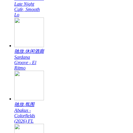
Late Night
Cafe, Smooth
Lo
驰放.休闲酒廊
Sardana
Groove - El
Ritmo
驰放.氛围
Abakus -
Colorfields
(2026) FL