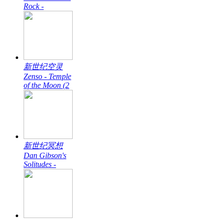
Rock -
新世纪空灵
Zenso - Temple
of the Moon (2
新世纪冥想
Dan Gibson's
Solitudes -