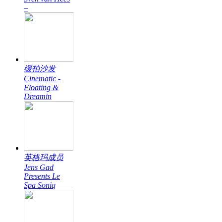
–
缓拍沙发
Cinematic -
Floating &
Dreamin
英格玛成员
Jens Gad
Presents Le
Spa Soniq