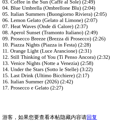
03. Coffee in the Sun (Caffè al Sole) (2:49)
04. Blue Umbrella (Ombrellone Blu) (2:04)
05. Italian Summers (Buongiorno Riviera) (2:05)
06. Lemon Gelato (Gelato al Limone) (2:07)
07. Heat Waves (Onde di Calore) (2:37)
08. Aperol Sunset (Tramonto Italiano) (2:49)
09. Prosecco Breeze (Brezza di Prosecco) (2:26)
10. Piazza Nights (Piazza in Festa) (2:28)
11. Orange Light (Luce Arancione) (2:31)
12. Still Thinking of You (Ti Penso Ancora) (2:32)
13. Venice Nights (Notte a Venezia) (2:58)
14. Under the Stars (Sotto le Stelle) (3:22)
15. Last Drink (Ultimo Bicchiere) (2:17)
16. Italian Summer (2026) (2:42)
17. Prosecco e Gelato (2:27)
游客，如果您要查看本帖隐藏内容请
回复