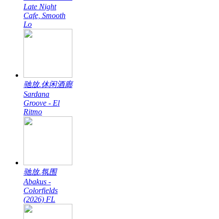
Late Night
Cafe, Smooth
Lo
驰放.休闲酒廊
Sardana
Groove - El
Ritmo
驰放.氛围
Abakus -
Colorfields
(2026) FL