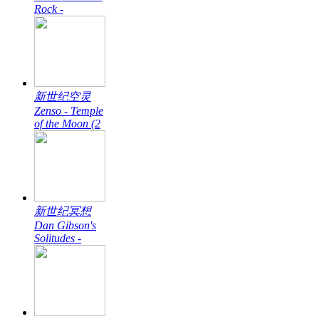
Rock -
新世纪空灵
Zenso - Temple
of the Moon (2
新世纪冥想
Dan Gibson's
Solitudes -