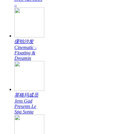
–
缓拍沙发
Cinematic -
Floating &
Dreamin
英格玛成员
Jens Gad
Presents Le
Spa Soniq