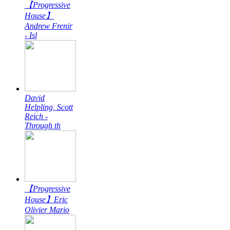
【Progressive
House】
Andrew Frenir
- Isl
David
Helpling, Scott
Reich -
Through th
【Progressive
House】Eric
Olivier Mario