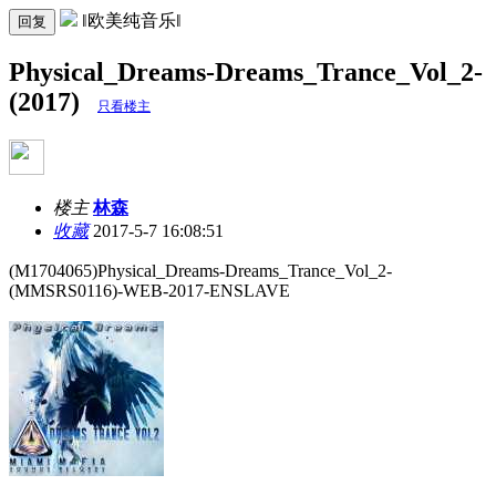
‖欧美纯音乐‖
回复
Physical_Dreams-Dreams_Trance_Vol_2-
(2017)
只看楼主
楼主
林森
收藏
2017-5-7 16:08:51
(M1704065)Physical_Dreams-Dreams_Trance_Vol_2-
(MMSRS0116)-WEB-2017-ENSLAVE