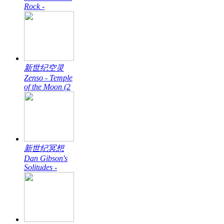
Rock -
新世纪空灵
Zenso - Temple
of the Moon (2
新世纪冥想
Dan Gibson's
Solitudes -