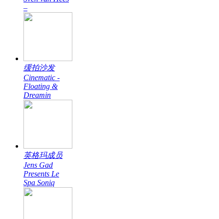
–
缓拍沙发
Cinematic -
Floating &
Dreamin
英格玛成员
Jens Gad
Presents Le
Spa Soniq