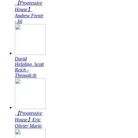
【Progressive
House】
Andrew Frenir
- Isl
David
Helpling, Scott
Reich -
Through th
【Progressive
House】Eric
Olivier Mario