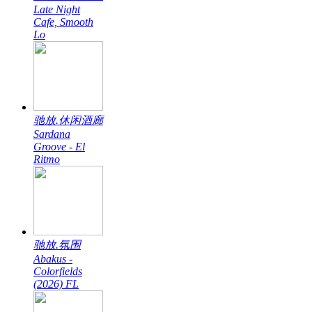
Late Night
Cafe, Smooth
Lo
驰放.休闲酒廊
Sardana
Groove - El
Ritmo
驰放.氛围
Abakus -
Colorfields
(2026) FL